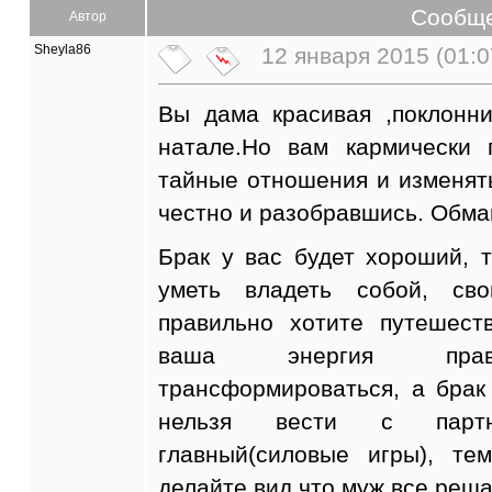
Сообщ
Автор
Sheyla86
12 января 2015 (01:0
Вы дама красивая ,поклонн
натале.Но вам кармически 
тайные отношения и изменят
честно и разобравшись. Обма
Брак у вас будет хороший, 
уметь владеть собой, св
правильно хотите путешест
ваша энергия правил
трансформироваться, а брак
нельзя вести с партн
главный(силовые игры), т
делайте вид что муж все реша