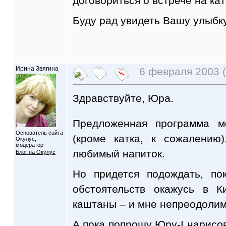
договориться о встрече на кат
Буду рад увидеть Вашу улыбку
Ирина Звягина
6 февраля 2003 (
Здравствуйте, Юра.
Предложенная программа м
Основатель сайта
(кроме катка, к сожалению)
Окулус,
модератор
любимый напиток.
Блог на Окулус
Но придется подождать, по
обстоятельств окажусь в К
каштаны – и мне непреодолимо
А пока попрошу Юру-I нарисов