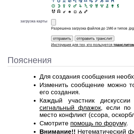
загрузка карты
Разрешена загрузка файлов до 1Мб и типов .jpg, 
Инструкция для тех, кто пользуется
транслито
Пояснения
Для создания сообщения необ
Изменить сообщение можно то
его создания.
Каждый участник дискусси
сигнальный флажок
, если по
место конфликт (ссора, оскорб
Смотрите
помощь по форуму
.
Внимание!!
Нетематический ф