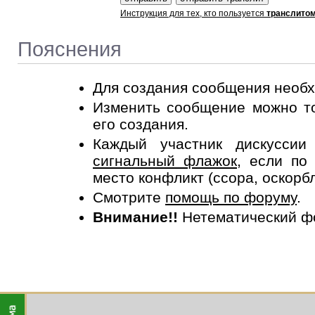
Инструкция для тех, кто пользуется
транслито
Пояснения
Для создания сообщения необ
Изменить сообщение можно то
его создания.
Каждый участник дискусси
сигнальный флажок
, если по
место конфликт (ссора, оскорб
Смотрите
помощь по форуму
.
Внимание!!
Нетематический ф