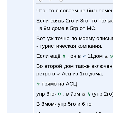
Что- то я совсем не бизнесме
Если связь 2го и 8го, то толь
, в 9м доме в 5гр от МС.
Вот уж точно по моему описыв
- туристическая компания.
Если ещё
, он в
11дом
Во второй дом также включе
ретро в
Асц из 1го дома,
прямо на АСЦ.
упр 8го-
, в 7ом
(упр 2го
В 8мом- упр 5го и 6 го