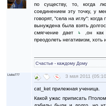
по существу, то, когда л
соединением эту точку, у ме
говорят, "села на иглу": когд
вынуждена была взять долгос
смягчение дает
,он как 
преодолеть негативизм, хоть 
Счастье - каждому Дому
Liuba777
3 мая 2011 (05:10
cat_ket прилежная ученица.
Какой ужас приписать Птоломе
дэбилы были и долго, но ч