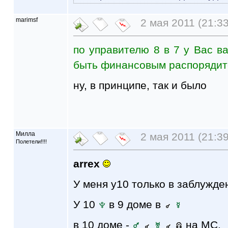
marimsf
2 мая 2011 (21:33
по управителю 8 в 7 у Вас в
быть финансовым распорядит
ну, в принципе, так и было
Милла
2 мая 2011 (21:39
Полетели!!!!
arrex
У меня у10 только в заблужден
У 10
в 9 доме в
в 10 доме -
на МС.