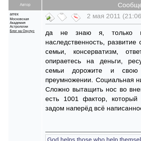
Сообщ
Автор
arrex
2 мая 2011 (21:06
Московская
Академия
Астрологии
Блог на Окулус
да не знаю я, только вс
наследственность, развитие
семьи, консерватизм, отве
опираетесь на деньги, ре
семьи дорожите и свою
преумножении. Социальная н
Сложно вытащить нос во вне
есть 1001 фактор, который
задом наперёд всё написанно
God helps those who help themsel