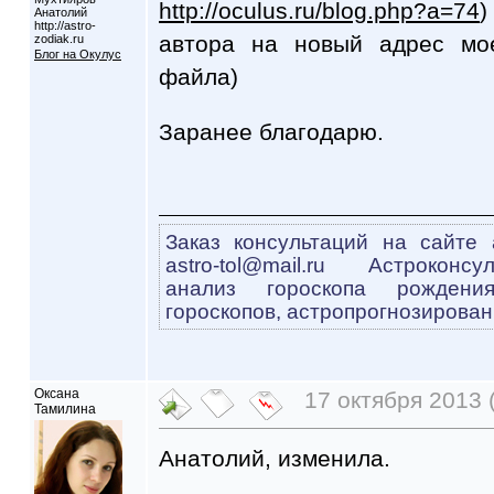
http://oculus.ru/blog.php?a=74
Анатолий
http://astro-
автора на новый адрес мое
zodiak.ru
Блог на Окулус
файла)
Заранее благодарю.
Заказ консультаций на сайте a
astro-tol@mail.ru Астроконсу
анализ гороскопа рождени
гороскопов, астропрогнозирован
Оксана
17 октября 2013 
Тамилина
Анатолий, изменила.