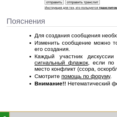
Инструкция для тех, кто пользуется
транслито
Пояснения
Для создания сообщения необ
Изменить сообщение можно то
его создания.
Каждый участник дискусси
сигнальный флажок
, если по
место конфликт (ссора, оскорб
Смотрите
помощь по форуму
.
Внимание!!
Нетематический ф