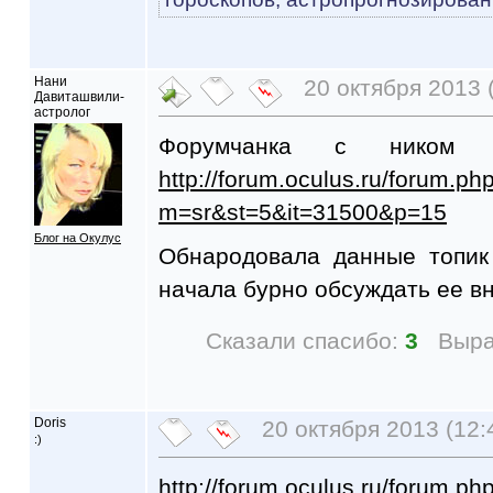
Нани
20 октября 2013 (
Давиташвили-
астролог
Форумчанка с ником C
http://forum.oculus.ru/forum.ph
m=sr&st=5&it=31500&p=15
Блог на Окулус
Обнародовала данные топик
начала бурно обсуждать ее вн
Сказали спасибо:
3
Выра
Doris
20 октября 2013 (12:
:)
http://forum.oculus.ru/forum.