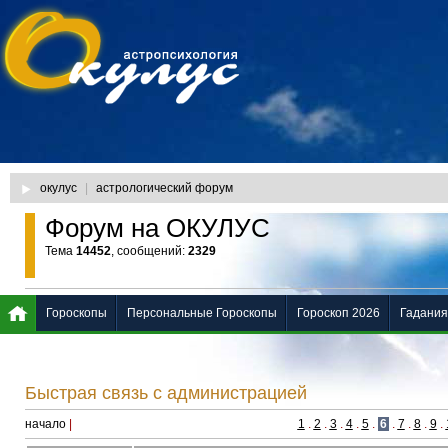
окулус
|
астрологический форум
Форум на ОКУЛУС
Тема
14452
, сообщений:
2329
Гороскопы
Персональные Гороскопы
Гороскоп 2026
Гадания
Быстрая связь с администрацией
начало
|
1
.
2
.
3
.
4
.
5
.
6
.
7
.
8
.
9
.