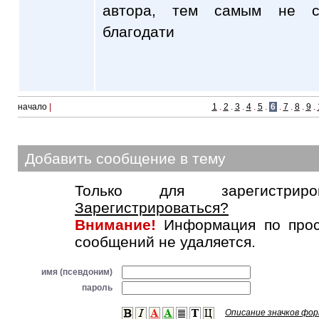
автора, тем самым не с
благодати
начало
|
1
.
2
.
3
.
4
.
5
.
6
.
7
.
8
.
9
.
Добавить сообщение в тему
Только для зарегистриров
Зарегистрироваться?
Внимание!
Информация по прос
сообщений не удаляется.
имя (псевдоним)
пароль
Описание значков фо