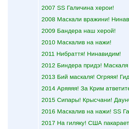
2007 SS Галичина херои!
2008 Маскали вражини! Нина
2009 Бандера наш херой!
2010 Маскалив на нажи!
2011 Нибраття! Нинавидим!
2012 Биндера придэ! Маскаля
2013 Бий маскаля! Огряяя! Ги
2014 Аряяяя! За Крим атветит
2015 Сипары! Крысчани! Даун
2016 Маскалив на нажи! SS Г
2017 На гиляку! США пакарает