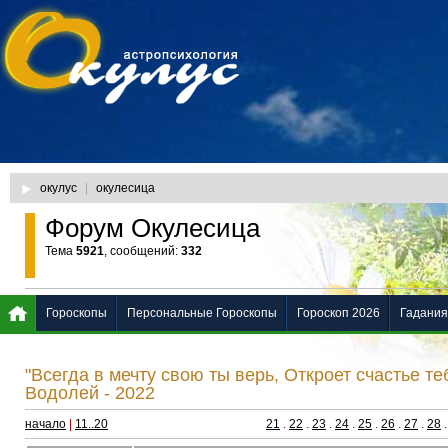
окулус
|
окулесица
Форум Окулесица
Тема
5921
, сообщений:
332
Гороскопы
Персональные Гороскопы
Гороскоп 2026
Гадания
"Всегда в мечту свою ты верь, Откроет счастье теб
Водолей - 2022
начало
|
11..20
21
.
22
.
23
.
24
.
25
.
26
.
27
.
28
.