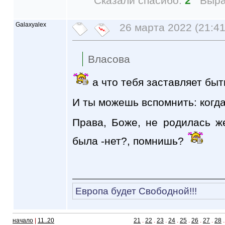
Сказали спасибо:
2
Выра
Galaxyalex
26 марта 2022 (21:41
Власова
а что тебя заставляет бы
И ты можешь вспомнить: когда
Права, Боже, не родилась ж
была -нет?, помнишь?
Европа будет Свободной!!!
начало
|
11..20
21
.
22
.
23
.
24
.
25
.
26
.
27
.
28
.