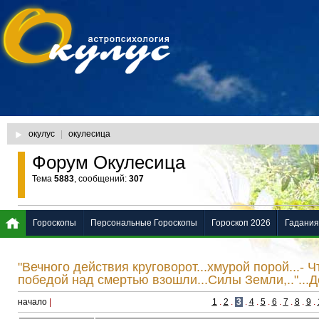
окулус
|
окулесица
Форум Окулесица
Тема
5883
, сообщений:
307
Гороскопы
Персональные Гороскопы
Гороскоп 2026
Гадания
"Вечного действия круговорот...хмурой порой...- 
победой над смертью взошли...Силы Земли,.."...Д
начало
|
1
.
2
.
3
.
4
.
5
.
6
.
7
.
8
.
9
.