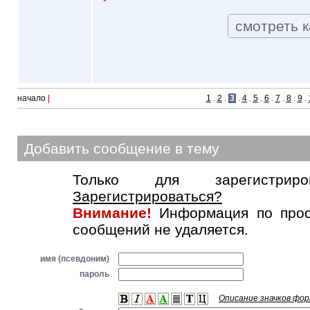
смотреть к
начало
|
1
.
2
.
3
.
4
.
5
.
6
.
7
.
8
.
9
.
Добавить сообщение в тему
Только для зарегистриров
Зарегистрироваться?
Внимание!
Информация по прос
сообщений не удаляется.
имя (псевдоним)
пароль
Описание значков фо