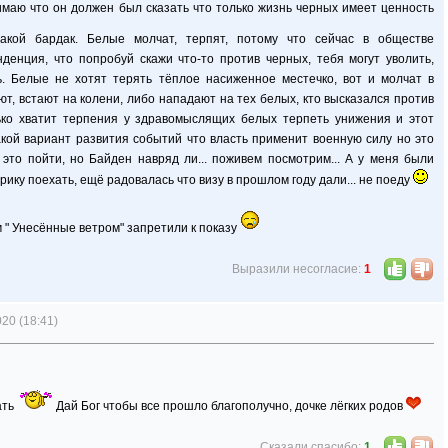
онимаю что он должен был сказать что только жизнь черных имеет ценность
кой бардак. Белые молчат, терпят, потому что сейчас в обществе
денция, что попробуй скажи что-то против черных, тебя могут уволить,
ь. Белые не хотят терять тёплое насиженное местечко, вот и молчат в
ют, встают на колени, либо нападают на тех белых, кто высказался против
лько хватит терпения у здравомыслящих белых терпеть унижения и этот
акой вариант развития событий что власть применит военную силу но это
это пойти, но Байден навряд ли... поживем посмотрим... А у меня были
рику поехать, ещё радовалась что визу в прошлом году дали... не поеду
" Унесённые ветром" запретили к показу
Выразили несогласие:
1
20 (18:41)
ать
Дай Бог чтобы все прошло благополучно, дочке лёгких родов
Сказали спасибо:
1