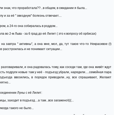
и знак, что проработала??...в общем, в ожидании я была...
 и за её " звездную" болезнь отвечает....
ом, а 24-го она собиралась в роддом...
а во 2-м Льва - за 6 град до её Лилит ( это к вопросу об орбисах)
 на завтра " активны", а она мне, мол, да, тут такое что-то Некрасивое (!)
е расстроилась и не понимает ситуации...
 разговаривали, и она радовалась тому, как соседи там, где она живёт ждут
есть подруги новые там у неё - подъезд убрали, нарядили.....семейная пара
одъезда ввозились, в порядок приводили...ну, все спрашивают, Желают
ятно...
соединении Луны с её Лилит:
ы, заходит в подъезд....а там...все загажено!(((...
икогда такого не было...