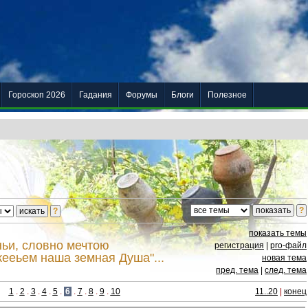
Гороскоп 2026
Гадания
Форумы
Блоги
Полезное
показать темы
ньи, словно мечтою
регистрация
|
pro-файл
ееьем наша земная Душа"...
новая тема
пред. тема
|
след. тема
1
.
2
.
3
.
4
.
5
.
6
.
7
.
8
.
9
.
10
11..20
|
конец