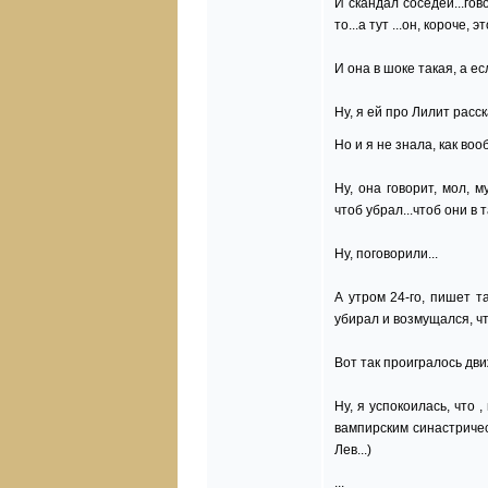
И скандал соседей...гов
то...а тут ...он, короче,
И она в шоке такая, а ес
Ну, я ей про Лилит расск
Но и я не знала, как воо
Ну, она говорит, мол, м
чтоб убрал...чтоб они в
Ну, поговорили...
А утром 24-го, пишет та
убирал и возмущался, что
Вот так проигралось дв
Ну, я успокоилась, что 
вампирским синастричес
Лев...)
...