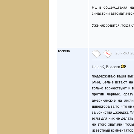
Ну, в общем...такая 
синастрий автоматически
Уже как родится, тогда б
rocketa
26 июня 20
HelenK, Власова
поддерживаю ваши выск
блин, белые встают на
только торжествуют и в
против черных, сразу
американские на англ
директора за то, что он
за убийства Джорджа Фл
если для них не делать
но этого хватило чтобы
известный комментатор 