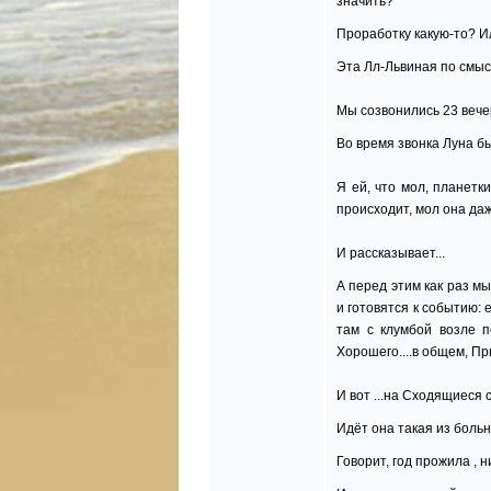
значить?
Проработку какую-то? Ил
Эта Лл-Львиная по смыслу
Мы созвонились 23 вечер
Во время звонка Луна был
Я ей, что мол, планетки
происходит, мол она даж
И рассказывает...
А перед этим как раз мы
и готовятся к событию: 
там с клумбой возле п
Хорошего....в общем, При
И вот ...на Сходящиеся 
Идёт она такая из больниц
Говорит, год прожила , н