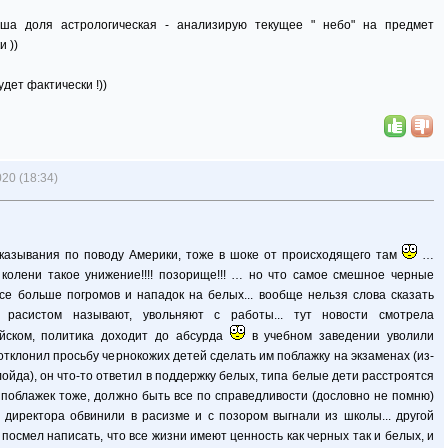
наша доля астрологическая - анализирую текущее " небо" на предмет
 ))
удет фактически !))
20 (18:34)
азывания по поводу Америки, тоже в шоке от происходящего там
…
 колени такое унижение!!!! позорище!!! … но что самое смешное черные
се больше погромов и нападок на белых... вообще нельзя слова сказать
 расистом называют, увольняют с работы... тут новости смотрела
ийском, политика доходит до абсурда
в учебном заведении уволили
 отклонил просьбу чернокожих детей сделать им поблажку на экзаменах (из-
ойда), он что-то ответил в поддержку белых, типа белые дети расстроятся
 поблажек тоже, должно быть все по справедливости (дословно не помню)
 директора обвинили в расизме и с позором выгнали из школы... другой
посмел написать, что все жизни имеют ценность как черных так и белых, и