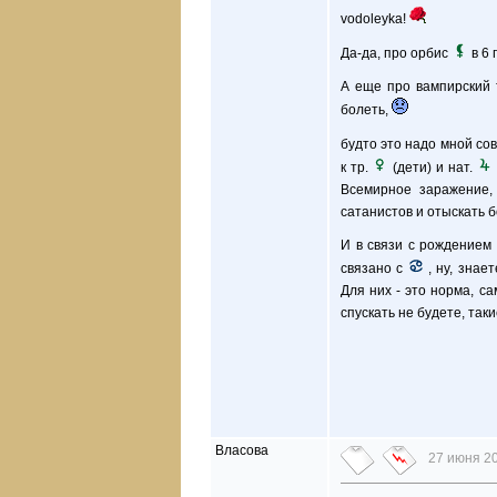
vodoleyka!
Да-да, про орбис
в 6 
А еще про вампирский 
болеть,
будто это надо мной со
к тр.
(дети) и нат.
Всемирное заражение, 
сатанистов и отыскать
И в связи с рождением в
связано с
, ну, знае
Для них - это норма, са
спускать не будете, так
Власова
27 июня 20