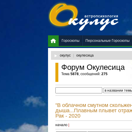
Гороскопы
Персональные Гороскопы
окулус
|
окулесица
Форум Окулесица
Тема
5878
, сообщений:
275
"В облачном смутном скольже
дыша...Плавным плывет отраж
Рак - 2020
начало
|