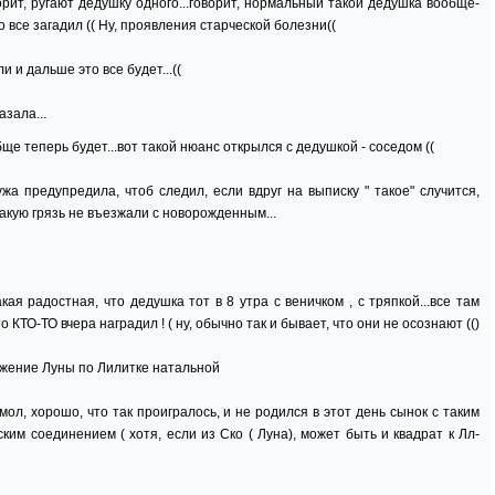
орит, ругают дедушку одного...говорит, нормальный такой дедушка вообще-
 это все загадил (( Ну, проявления старческой болезни((
ли и дальше это все будет...((
азала...
бще теперь будет...вот такой нюанс открылся с дедушкой - соседом ((
ужа предупредила, чтоб следил, если вдруг на выписку " такое" случится,
 такую грязь не въезжали с новорожденным...
кая радостная, что дедушка тот в 8 утра с веничком , с тряпкой...все там
 КТО-ТО вчера наградил ! ( ну, обычно так и бывает, что они не осознают (()
ижение Луны по Лилитке натальной
, мол, хорошо, что так проигралось, и не родился в этот день сынок с таким
ким соединением ( хотя, если из Ско ( Луна), может быть и квадрат к Лл-