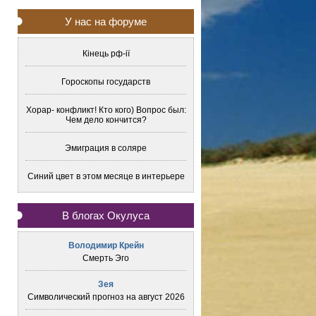
У нас на форуме
Кінець рф-ії
Гороскопы государств
Хорар- конфликт! Кто кого) Вопрос был:
Чем дело кончится?
Эмиграция в соляре
Синий цвет в этом месяце в интерьере
В блогах Окулуса
Володимир Крейн
Смерть Эго
Зея
Символический прогноз на август 2026