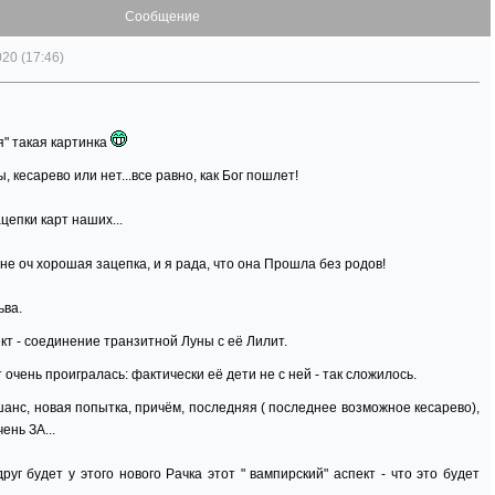
Сообщение
20 (17:46)
я" такая картинка
, кесарево или нет...все равно, как Бог пошлет!
цепки карт наших...
а не оч хорошая зацепка, и я рада, что она Прошла без родов!
ьва.
кт - соединение транзитной Луны с её Лилит.
 очень проигралась: фактически её дети не с ней - так сложилось.
 шанс, новая попытка, причём, последняя ( последнее возможное кесарево),
ень ЗА...
руг будет у этого нового Рачка этот " вампирский" аспект - что это будет