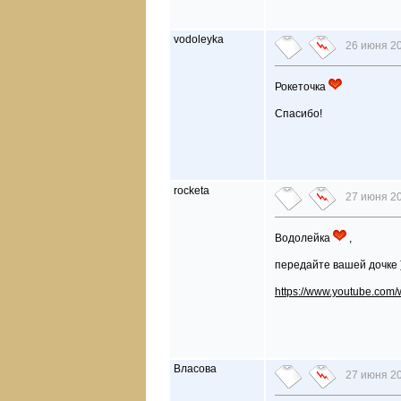
vodoleyka
26 июня 20
Рокеточка
Спасибо!
rocketa
27 июня 20
Водолейка
,
передайте вашей дочке )
https://www.youtube.co
Власова
27 июня 20