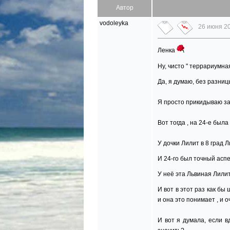
Автор
vodoleyka
26 июня 20
Ленка
Ну, чисто " террариумна
Да, я думаю, без разницы
Я просто прикидываю за
Вот тогда , на 24-е был
У дочки Лилит в 8 град Л
И 24-го был точный аспе
У неё эта Львиная Лилит
И вот в этот раз как бы
и она это понимает , и оч
И вот я думала, если вд