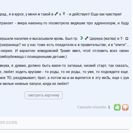
град., я в курсе, у меня ж такой в
к
- и действует! Еще как чувствую!
транзит - вчера наконец-то посмотрела видяшки про адренохорм, и буду
вершали насилие и высасывали кровь. Был тр.
Церера (жатва) и Т-
(заграница? но у нас тоже есть поедатели и в правительстве, и в "элите"...
скорее. И карантин ковидовский Трамп ввел, чтоб отловить всех своих
 бомбоубежища с похищенными детьми.)
нука, я думаю, должно быть какое-то затишье, низкий старт, так сказать,
те, любят ходить кругами - то роды, то не роды, то уже, то подождите еще.
мое ТО, раздумывает, брат, а потом ка-а-ак вцепится в эту жиЗь, еще с рук
ие милые нежные лапуси, когда их любят!
смотреть картинку
Сказали спасибо:
1
20 (13:03)