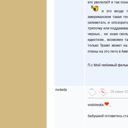
его уволили!!! я так п
и это везде та
американском такая тен
оклеветать и опозорит
тряпочку или поддакива
черных... не знаю ско
идиотизм... возможен т
только Трамп может на 
планы на это лето в Аме
П.с Мой любимый фильм 
rocketa
26 июня 20
vodoleyka
,
бабушкой готовитесь ст