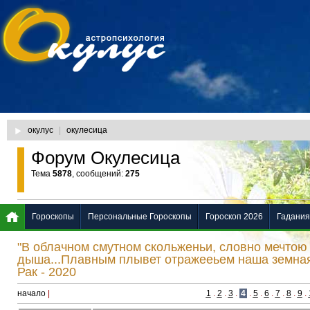
окулус
|
окулесица
Форум Окулесица
Тема
5878
, сообщений:
275
Гороскопы
Персональные Гороскопы
Гороскоп 2026
Гадания
"В облачном смутном скольженьи, словно мечтою
дыша...Плавным плывет отражееьем наша земная
Рак - 2020
начало
|
1
.
2
.
3
.
4
.
5
.
6
.
7
.
8
.
9
.