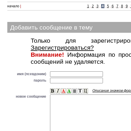
начало
|
1
.
2
.
3
.
4
.
5
.
6
.
7
.
8
.
9
.
Добавить сообщение в тему
Только для зарегистриров
Зарегистрироваться?
Внимание!
Информация по прос
сообщений не удаляется.
имя (псевдоним)
пароль
Описание значков фо
новое сообщение