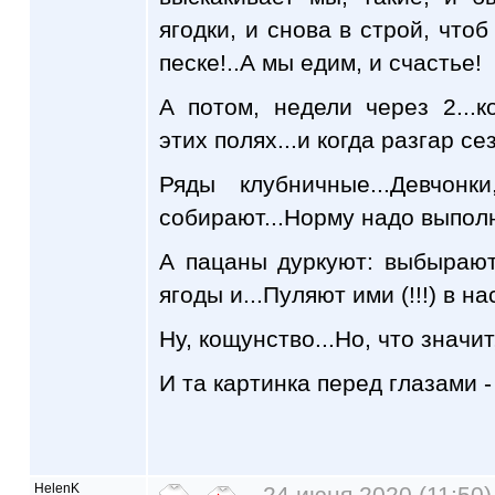
ягодки, и снова в строй, чтоб 
песке!..А мы едим, и счастье!
А потом, недели через 2...
этих полях...и когда разгар се
Ряды клубничные...Девчонк
собирают...Норму надо выполн
А пацаны дуркуют: выбыраю
ягоды и...Пуляют ими (!!!) в на
Ну, кощунство...Но, что значит
И та картинка перед глазами -
HelenK
24 июня 2020 (11:50)