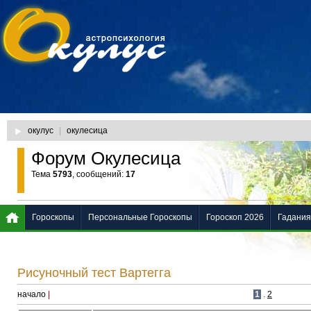
окулус
|
окулесица
Форум Окулесица
Тема
5793
, сообщений:
17
Гороскопы
Персональные Гороскопы
Гороскоп 2026
Гадания
Рисуночный тест Вартегга
начало
|
1
.
2