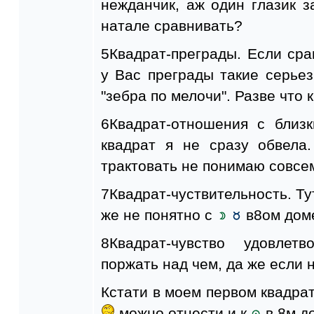
нежданчик, аж один глазик з
натале сравнивать?
5Квадрат-преграды. Если сра
у Вас преграды такие серье
"зебра по мелочи". Разве что к
6Квадрат-отношения с бли
квадрат я не сразу обвела
трактовать не понимаю совсе
7Квадрат-чуствительность. Ту
же не понятно с
в8ом доме
8Квадрат-чувство удовле
поржать над чем, да же если н
Кстати в моем первом квадра
можно отнести и к
в 8м д