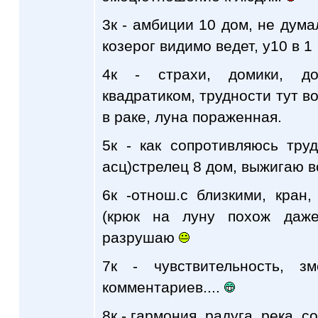
3к - амбиции 10 дом, не дума
козерог видимо ведет, у10 в 1
4к - страхи, домики, д
квадратиком, трудности тут во
в раке, луна пораженная.
5к - как сопротивляюсь тру
асц)стрелец 8 дом, выжигаю в
6к -отнош.с близкими, кран
(крюк на луну похож даже
разрушаю
7к - чувствительность, з
комментариев....
8к - гармония, радуга, река, 