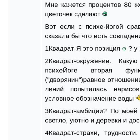
Мне кажется процентов 80 ж
цветочек сделают
Вот если с психе-йогой сра
сказала бы что есть совпаден
1Квадрат-Я это позиция
? у
2Квадрат-окружение. Каку
психеЙоге вторая фу
("дворянин")равное отношение
линий попыталась нарисо
условное обозначение воды
3Квадрат-амбиции? По моей
светло, уютно и деревки и до
4Квадрат-страхи, трудности