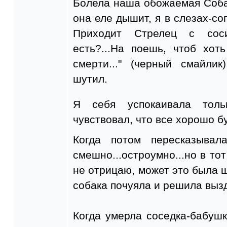
Болела наша обожаемая Соба
она еле дышит, я в слезах-со
Приходит Стрелец с соси
есть?...На поешь, чтоб хот
смерти..." (черный смайлик
шутил.
Я себя успокаивала тол
чувствовал, что все хорошо бу
Когда потом пересказывал
смешно...остроумно...но в то
не отрицаю, может это была ш
собака почуяла и решила выз
Когда умерла соседка-бабушк