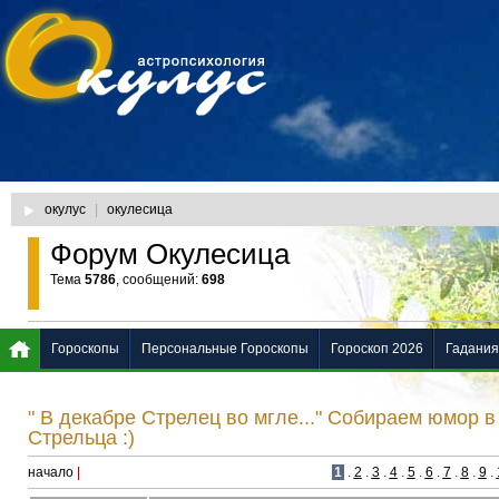
окулус
|
окулесица
Форум Окулесица
Тема
5786
, сообщений:
698
Гороскопы
Персональные Гороскопы
Гороскоп 2026
Гадания
" В декабре Стрелец во мгле..." Собираем юмор в
Стрельца :)
начало
|
1
.
2
.
3
.
4
.
5
.
6
.
7
.
8
.
9
.