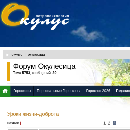
окулус
|
окулесица
Форум Окулесица
Тема
5753
, сообщений:
30
Гороскопы
Персональные Гороскопы
Гороскоп 2026
Гадания
Уроки жизни-доброта
начало
|
1
.
2
.
3