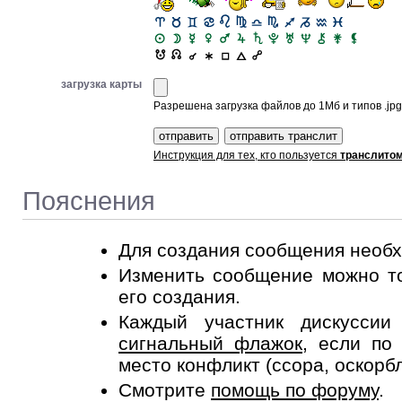
загрузка карты
Разрешена загрузка файлов до 1Мб и типов .jpg, 
Инструкция для тех, кто пользуется
транслито
Пояснения
Для создания сообщения необ
Изменить сообщение можно то
его создания.
Каждый участник дискусси
сигнальный флажок
, если по
место конфликт (ссора, оскорб
Смотрите
помощь по форуму
.