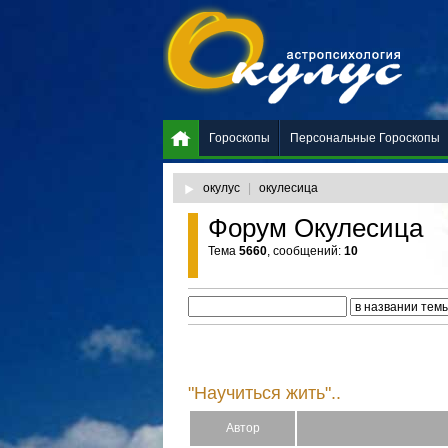
Гороскопы
Персональные Гороскопы
окулус
|
окулесица
Форум Окулесица
Тема
5660
, сообщений:
10
"Научиться жить"..
Автор