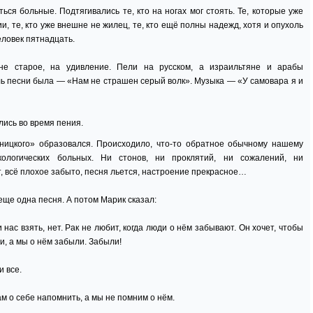
ься больные. Подтягивались те, кто на ногах мог стоять. Те, которые уже
, те, кто уже внешне не жилец, те, кто ещё полны надежд, хотя и опухоль
овек пятнадцать.
не старое, на удивление. Пели на русском, а израильтяне и арабы
ь песни была — «Нам не страшен серый волк». Музыка — «У самовара я и
лись во время пения.
тницкого» образовался. Происходило, что-то обратное обычному нашему
ологических больных. Ни стонов, ни проклятий, ни сожалений, ни
 всё плохое забыто, песня льется, настроение прекрасное…
еще одна песня. А потом Марик сказал:
ас взять, нет. Рак не любит, когда люди о нём забывают. Он хочет, чтобы
и, а мы о нём забыли. Забыли!
 все.
м о себе напомнить, а мы не помним о нём.