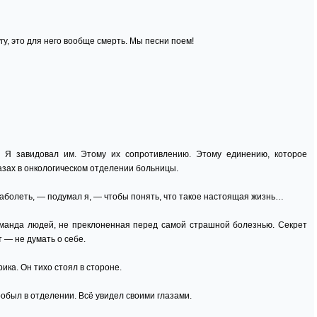
у, это для него вообще смерть. Мы песни поем!
Я завидовал им. Этому их сопротивлению. Этому единению, которое
азах в онкологическом отделении больницы.
болеть, — подумал я, — чтобы понять, что такое настоящая жизнь…
манда людей, не преклоненная перед самой страшной болезнью. Секрет
 — не думать о себе.
ика. Он тихо стоял в стороне.
робыл в отделении. Всё увидел своими глазами.