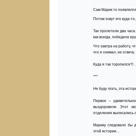
Сам Марик то появлялся,
Потом зовут его куда-т
Так пролетели два часа.
как всегда, победила ер
Что завтра на работу, ч
что я снимал, не отвеч
Куда я так торопился?!…
***
Не буду лгать, эта исто
Первое – удивительно
выздоровели. Этот эк
отделения выписались с 
Марику следовало бы 
этой истории…