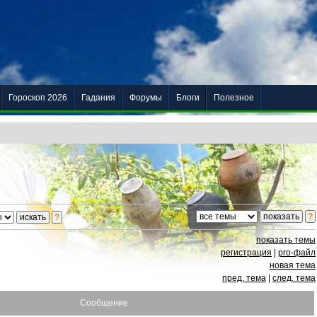
Гороскоп 2026
Гадания
Форумы
Блоги
Полезное
показать темы
регистрация
|
pro-файл
новая тема
пред. тема
|
след. тема
Сообщение