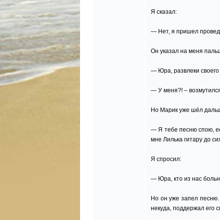
Я сказал:
— Нет, я пришел провед
Он указал на меня паль
— Юра, развлеки своего 
— У меня?! – возмутился
Но Марик уже шёл дальш
— Я тебе песню спою, е
мне Лилька гитару до си
Я спросил:
— Юра, кто из нас боль
Но он уже запел песню.
некуда, поддержал его 