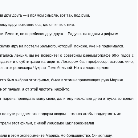
и друг друга — в прямом смысле, вот так, под руки.
кому вдруг вспомнилось, где он и что с ним.
ни. Вместе, не перебивая друг друга… Радуясь находкам и рифмам…
есёлую игру на постели больного, который, похоже, уже не поднимался.
италась лекция, вы не поверите! о советском кинематографе 60-х годов с
дате» и с субтитрами на иврите. Лектором был профессор, историк кино,
 знаток режиссера Чухрая. Тоже больной. Но выглядел орлом!
сто был выбран этот фильм, была в этом направляющая рука Марика.
 от печали, а от этой чистоты какой-то.
т парень проведать маму свою, дали ему несколько дней отпуска во время
, а по пути раздает эти подарки людям… только чтобы поддержать их…
отрели этот фильм, с какой любовью! Как переживали!
вали в этом эксперименте Марика. Но большинство. О них пишу.