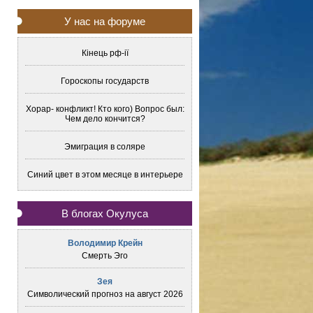
У нас на форуме
Кінець рф-ії
Гороскопы государств
Хорар- конфликт! Кто кого) Вопрос был:
Чем дело кончится?
Эмиграция в соляре
Синий цвет в этом месяце в интерьере
В блогах Окулуса
Володимир Крейн
Смерть Эго
Зея
Символический прогноз на август 2026