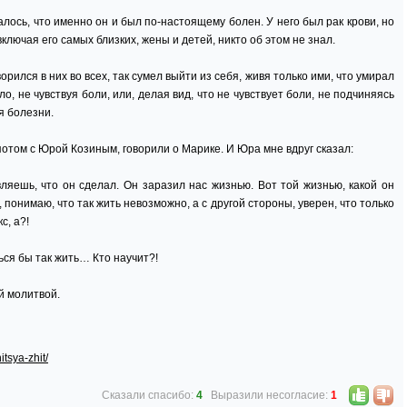
алось, что именно он и был по-настоящему болен. У него был рак крови, но
включая его самых близких, жены и детей, никто об этом не знал.
орился в них во всех, так сумел выйти из себя, живя только ими, что умирал
ло, не чувствуя боли, или, делая вид, что не чувствует боли, не подчиняясь
я болезни.
отом с Юрой Козиным, говорили о Марике. И Юра мне вдруг сказал:
яешь, что он сделал. Он заразил нас жизнью. Вот той жизнью, какой он
, понимаю, что так жить невозможно, а с другой стороны, уверен, что только
с, а?!
ься бы так жить… Кто научит?!
й молитвой.
itsya-zhit/
Сказали спасибо:
4
Выразили несогласие:
1