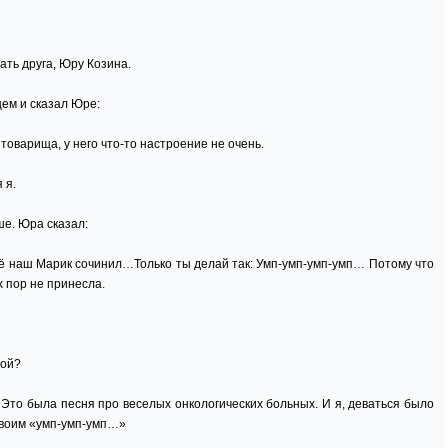
ать друга, Юру Козина.
цем и сказал Юре:
товарища, у него что-то настроение не очень.
 я.
е. Юра сказал:
ё наш Марик сочинил…Только ты делай так: Умп-умп-умп-умп… Потому что
х пор не принесла.
ной?
 Это была песня про веселых онкологических больных. И я, деваться было
своим «умп-умп-умп…»