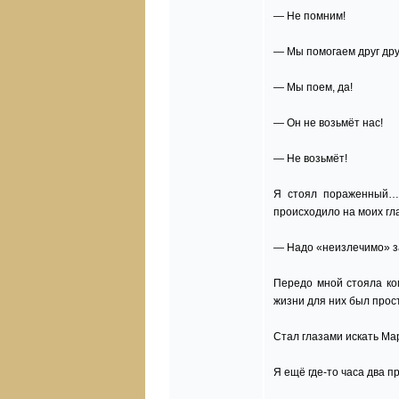
— Не помним!
— Мы помогаем друг друг
— Мы поем, да!
— Он не возьмёт нас!
— Не возьмёт!
Я стоял пораженный… 
происходило на моих гл
— Надо «неизлечимо» за
Передо мной стояла ко
жизни для них был прост
Стал глазами искать Мар
Я ещё где-то часа два п