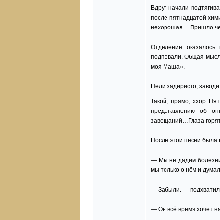
Вдруг начали подтягиват
после пятнадцатой химии
нехорошая… Пришло чел
Отделение оказалось 
подпевали. Общая мысл
моя Маша».
Пели задиристо, заводи
Такой, прямо, «хор Пя
представлению об онк
завещаний…Глаза горят,
После этой песни была 
— Мы не дадим болезни н
мы только о нём и думал
— Забыли, — подхватили
— Он всё время хочет на