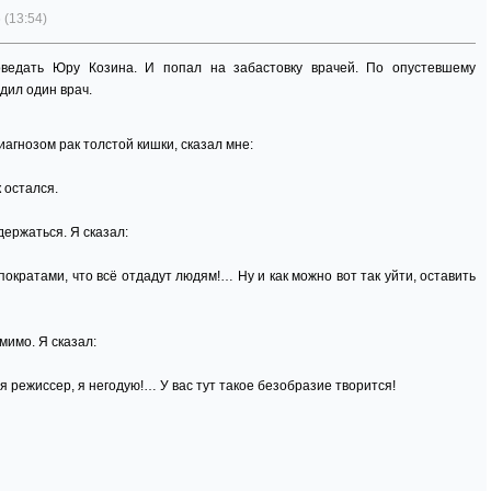
 (13:54)
ведать Юру Козина. И попал на забастовку врачей. По опустевшему
дил один врач.
диагнозом рак толстой кишки, сказал мне:
 остался.
держаться. Я сказал:
ократами, что всё отдадут людям!… Ну и как можно вот так уйти, оставить
мимо. Я сказал:
я режиссер, я негодую!… У вас тут такое безобразие творится!