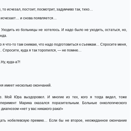
 то исчезал, постоит, посмотрит, задумчиво так, тихо…
о, исчезает… и снова появляется…
 Уходить из больницы не хотелось. И надо было не уходить, остаться, но,
унда.
то я что-то там снимаю, что надо подготовиться к съемкам… Спросите меня,
у… Спросите, куда я так торопился, — не помню…
Ну, куда-а?!
рия имеет несколько окончаний.
е. Мой Юра выздоровел. И многие из тех, кого я тогда видел, тоже
сперимент Марика оказался поразительным. Больные онкологического
диагнозом «нет у вас никакого рака!»
дать нобелевскую премию… Если бы не второе, неожиданное окончание