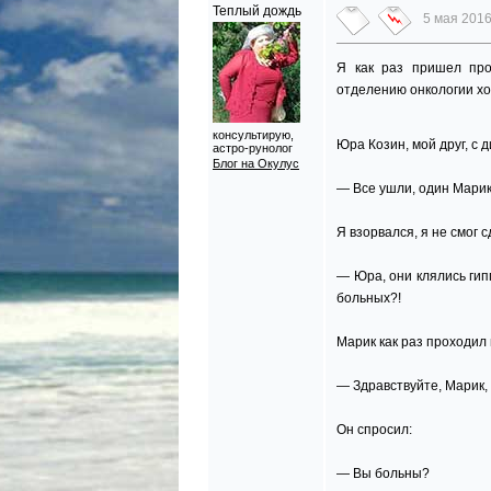
Теплый дождь
5 мая 2016
Я как раз пришел про
отделению онкологии хо
консультирую,
Юра Козин, мой друг, с 
астро-рунолог
Блог на Окулус
— Все ушли, один Марик
Я взорвался, я не смог с
— Юра, они клялись гипп
больных?!
Марик как раз проходил 
— Здравствуйте, Марик, 
Он спросил:
— Вы больны?