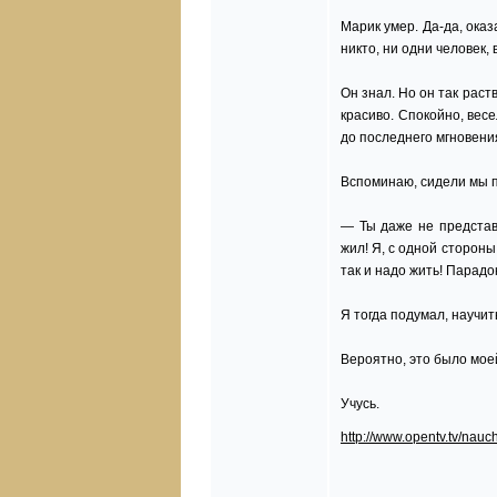
Марик умер. Да-да, оказ
никто, ни одни человек, 
Он знал. Но он так раств
красиво. Спокойно, весе
до последнего мгновени
Вспоминаю, сидели мы п
— Ты даже не представл
жил! Я, с одной стороны
так и надо жить! Парадок
Я тогда подумал, научит
Вероятно, это было мое
Учусь.
http://www.opentv.tv/nauch