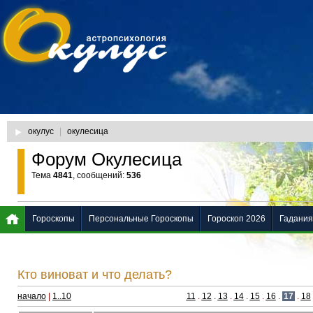
окулус
|
окулесица
Форум Окулесица
Тема
4841
, сообщений:
536
Гороскопы
Персональные Гороскопы
Гороскоп 2026
Гадания
Кто виноват и что делать?
начало
|
1..10
11
.
12
.
13
.
14
.
15
.
16
.
17
.
18