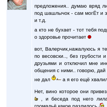
предложения.. думаю вряд ли 
под шашлычок - сам могЁт и з
и т.д.
а кто не бухает - тот тебя по
о здоровье прочитает
вот, Валерчик,нажалуюсь я те
по весовски.., без грубости 
друзьями и отключил мне ин
общения с ними.. говорю, дай 
не дал
а я его ещё хвали
Нет, вино которое они приве
, и беседа под него ли
громадьё какое разлилось