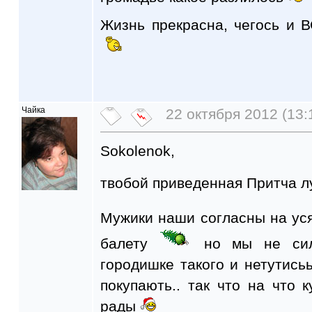
Жизнь прекрасна, чегось и 
Чайка
22 октября 2012 (13:
Sokolenok,
твобой приведенная Притча 
Мужики наши согласны на уся
балету
но мы не сил
городишке такого и нетутисьь
покупають.. так что на что к
рады