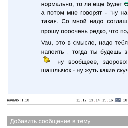
нормально, то ли еще будет
а потом мне говорят - "ну на.
такая. Со мной надо соглаш
прошу оооочень редко, что п
Vau, это в смысле, надо теб
напоить , тогда ты будешь 
ну вообщеее, здорово!
шашлычок - ну жуть какие ску
начало
|
1..10
11
.
12
.
13
.
14
.
15
.
16
.
17
.
18
Добавить сообщение в тему