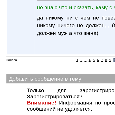
не знаю что и сказать, каму с
да никому ни с чем не повез
никому ничего не должен...
должен муж а что жена)
начало
|
1
.
2
.
3
.
4
.
5
.
6
.
7
.
8
.
9
.
Добавить сообщение в тему
Только для зарегистриров
Зарегистрироваться?
Внимание!
Информация по прос
сообщений не удаляется.