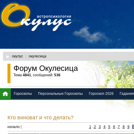
окулус
|
окулесица
Форум Окулесица
Тема
4841
, сообщений:
536
Гороскопы
Персональные Гороскопы
Гороскоп 2026
Гадания
Кто виноват и что делать?
начало
|
1
.
2
.
3
.
4
.
5
.
6
.
7
.
8
.
9
.