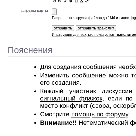
загрузка карты
Разрешена загрузка файлов до 1Мб и типов .jpg, 
Инструкция для тех, кто пользуется
транслито
Пояснения
Для создания сообщения необ
Изменить сообщение можно то
его создания.
Каждый участник дискусси
сигнальный флажок
, если по
место конфликт (ссора, оскорб
Смотрите
помощь по форуму
.
Внимание!!
Нетематический ф