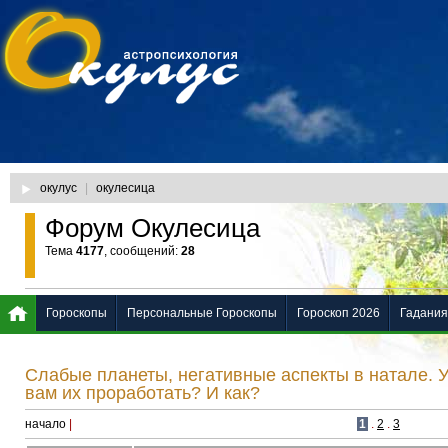
окулус
|
окулесица
Форум Окулесица
Тема
4177
, сообщений:
28
Гороскопы
Персональные Гороскопы
Гороскоп 2026
Гадания
Слабые планеты, негативные аспекты в натале. 
вам их проработать? И как?
начало
|
1
.
2
.
3