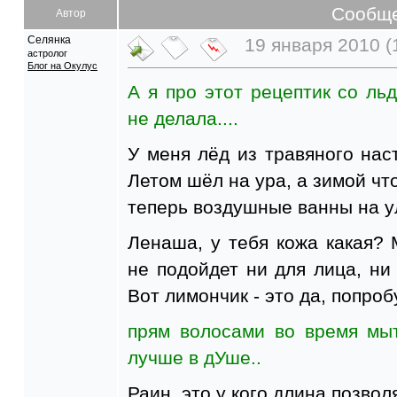
Сообщ
Автор
Селянка
19 января 2010 (
астролог
Блог на Окулус
А я про этот рецептик со льд
не делала....
У меня лёд из травяного наст
Летом шёл на ура, а зимой что
теперь воздушные ванны на 
Ленаша, у тебя кожа какая? 
не подойдет ни для лица, ни 
Вот лимончик - это да, попро
прям волосами во время мыт
лучше в дУше..
Раин, это у кого длина позвол