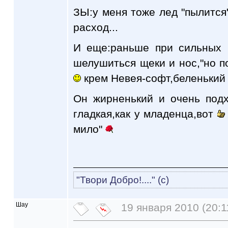
ЗЫ:у меня тоже лед "пылится"
расход...
И еще:раньше при сильных 
шелушиться щеки и нос,"но по
крем Невея-софт,беленький 
Он жирненький и очень подх
гладкая,как у младенца,вот
мило"
"Твори Добро!...." (с)
Шау
19 января 2010 (20:1