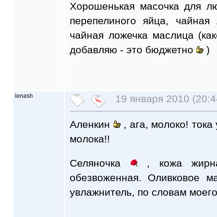
Хорошенькая масочка для лю
перепелиного яйца, чайная
чайная ложечка маслица (ка
добавляю - это бюджетно
)
lenash
19 января 2010 (20:4
Аленкин
, ага, молоко! тока
молока!!
Селяночка
, кожа жир
обезвоженная. Оливковое м
увлажнитель, по словам моего