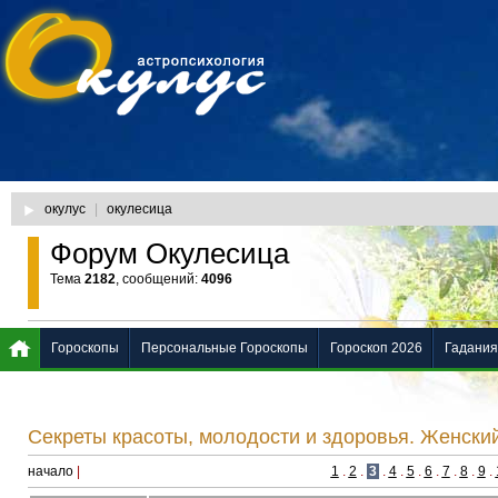
окулус
|
окулесица
Форум Окулесица
Тема
2182
, сообщений:
4096
Гороскопы
Персональные Гороскопы
Гороскоп 2026
Гадания
Секреты красоты, молодости и здоровья. Женски
начало
|
1
.
2
.
3
.
4
.
5
.
6
.
7
.
8
.
9
.