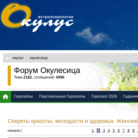
окулус
|
окулесица
Форум Окулесица
Тема
2182
, сообщений:
4096
Гороскопы
Персональные Гороскопы
Гороскоп 2026
Гадания
Секреты красоты, молодости и здоровья. Женски
начало
|
1
.
2
.
3
.
4
.
5
.
6
.
7
.
8
.
9
.