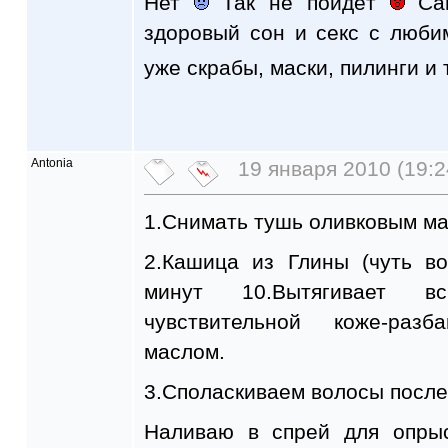
Нет
Так не пойдёт
Сам
здоровый сон и секс с люб
уже скрабы, маски, пилинги и 
Antonia
19 января 2010 (19:2
1.Снимать тушь оливковым ма
2.Кашица из Глины (чуть в
минут 10.Вытягивает в
чувствительной коже-раз
маслом.
3.Споласкиваем волосы после
Наливаю в спрей для опрыс