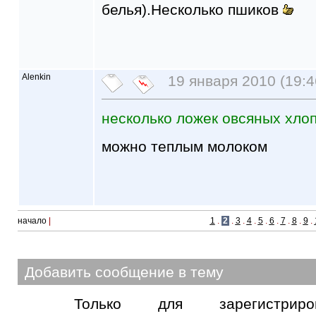
белья).Несколько пшиков
Alenkin
19 января 2010 (19:4
несколько ложек овсяных хло
можно теплым молоком
начало
|
1
.
2
.
3
.
4
.
5
.
6
.
7
.
8
.
9
.
Добавить сообщение в тему
Только для зарегистриров